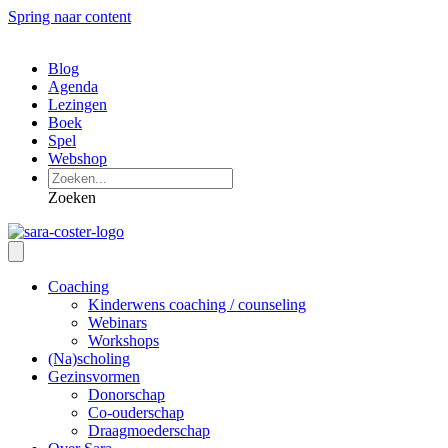
Spring naar content
Blog
Agenda
Lezingen
Boek
Spel
Webshop
Zoeken
Coaching
Kinderwens coaching / counseling
Webinars
Workshops
(Na)scholing
Gezinsvormen
Donorschap
Co-ouderschap
Draagmoederschap