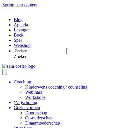
Spring naar content
Blog
Agenda
Lezingen
Boek
Spel
Webshop
Zoeken
Coaching
Kinderwens coaching / counseling
Webinars
Workshops
(Na)scholing
Gezinsvormen
Donorschap
Co-ouderschap
Draagmoederschap