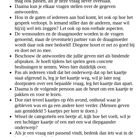
mag ook passen, als je deze vraag liever overslaat.
Daarna kun je elkaar vragen stellen over de gegeven
antwoorden.
Hou in de gaten of iedereen aan bod komt, let ook op hoe het
gesprek verloopt. Is iemand stiller dan de anderen, maar wil
hij/zij wel iets zeggen? Let ook op non-verbale aspecten.
De wensouders en de draagmoeder worden in de vragen
genoemd, maar de (eventuele) partner van de draagmoeder
wordt daar ook mee bedoeld! Diegene hoort er net zo goed bij
en doet net zo mee.
Beschouw de antwoorden die jullie geven niet als bindende
afspraken. Je hoeft tijdens het spelen geen concrete
beslissingen te nemen. Wees hier duidelijk over.
Pas als iedereen vindt dat het onderwerp dat op het kaartje
staat afgerond is, leg je het kaartje weg, wil je later nog
doorpraten over een bepaalde vraag, leg het kaartje dan apart.
Daarna is de volgende persoon aan de beurt om een kaartje te
pakken en voor te lezen.
Doe niet teveel kaartjes op één avond, onthoud waar je
gebleven was en ga een andere keer verder. (Mensen geven
aan gemiddeld 5 kaartjes per keer te doen.)
Wissel de categorieën een beetje af, kijk hoe het voelt, wil je
een luchtiger kaartje of een met een wat diepgaander
onderwerp?
Als je een vraag niet passend vindt, bedenk dan iets wat in de